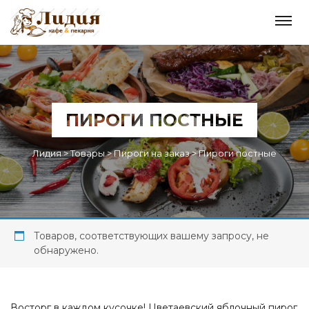
ПИРОГИ ПОСТНЫЕ
Лидия
>
Товары
>
Пироги на заказ
>
Пироги постные
Товаров, соответствующих вашему запросу, не
обнаружено.
Восторг в каждом кусочке! Цветаевский яблочный пирог