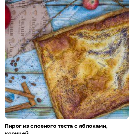
и
картофелем
Пирог из слоеного теста с яблоками,
корицей