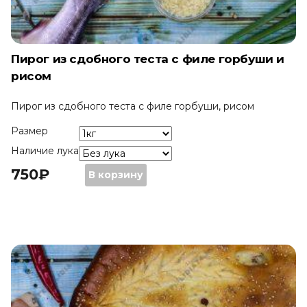
Пирог из сдобного теста с филе горбуши и
рисом
Пирог из сдобного теста с филе горбуши, рисом
Размер
Наличие лука
750
₽
Количество
750
₽
–
В корзину
Пирог
2250
₽
из
сдобного
теста
с
филе
горбуши
и
рисом