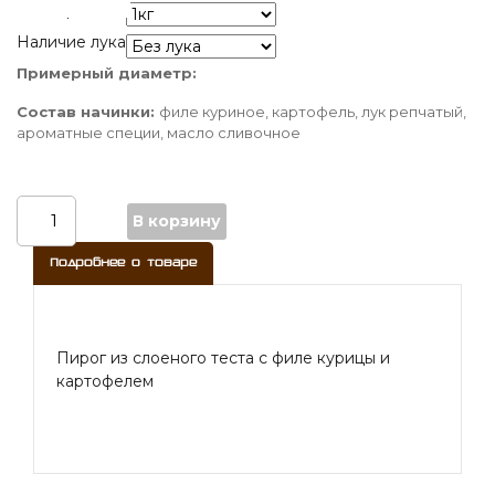
Размер
Наличие лука
Количество
Примерный диаметр:
Пирог
Состав начинки:
филе куриное, картофель, лук репчатый,
из
ароматные специи, масло сливочное
слоеного
теста
с
филе
В корзину
курицы
и
Подробнее о товаре
картофелем
Пирог из слоеного теста с филе курицы и
картофелем