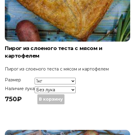
Пирог из слоеного теста с мясом и
картофелем
Пирог из слоеного теста с мясом и картофелем
Размер
Наличие лука
750
₽
Количество
750
₽
–
В корзину
Пирог
2250
₽
из
слоеного
теста
с
мясом