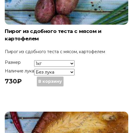
Пирог из сдобного теста с мясом и
картофелем
Пирог из сдобного теста с мясом, картофелем
Размер
Наличие лука
730
₽
Количество
730
₽
–
В корзину
Пирог
2190
₽
из
сдобного
теста
с
мясом
и
картофелем