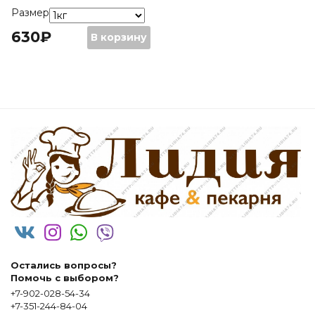
Размер
630
₽
Количество
630
₽
–
В корзину
Пирог
1890
₽
из
сдобного
теста
с
яблоками
и
корицей
Остались вопросы?
Помочь с выбором?
+7-902-028-54-34
+7-351-244-84-04