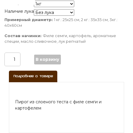
Размер
Наличие лука
Количество
Примерный диаметр:
1 кг.: 25x25 см, 2 кг.: 35х35 см, 3кг.:
40х60см
Пирог
из
Состав начинки:
Филе семги, картофель, ароматные
слоеного
специи, масло сливочное, лук репчатый
теста
с
филе
В корзину
семги
и
картофелем
Подробнее о товаре
Пирог из слоеного теста с филе семги и
картофелем