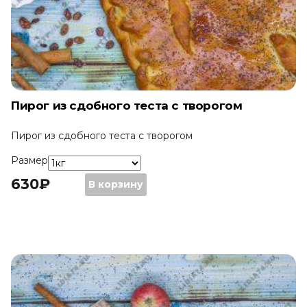
Пирог из сдобного теста с творогом
Пирог из сдобного теста с творогом
Размер
630
₽
Количество
630
₽
–
В корзину
Пирог
1890
₽
из
сдобного
теста
с
творогом