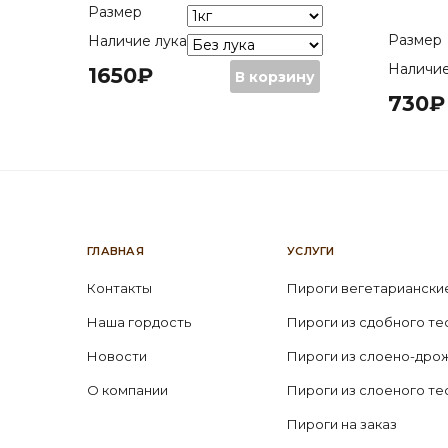
Размер
Размер
Наличие лука
1650
₽
Количество
Наличие
1650
₽
–
В корзину
Пирог
730
₽
Количес
4950
₽
730
₽
из
Пирог
2190
слоеного
из
теста
сдобно
с
теста
филе
с
семги
курицей
и
грибами
ГЛАВНАЯ
УСЛУГИ
рисом
и
картоф
Контакты
Пироги вегетариански
Наша гордость
Пироги из сдобного те
Новости
Пироги из слоено-дро
О компании
Пироги из слоеного те
Пироги на заказ