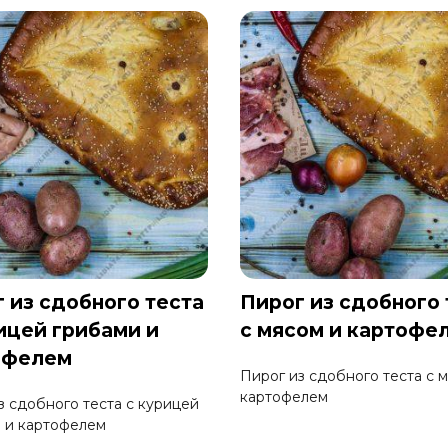
 из сдобного теста
Пирог из сдобного 
ицей грибами и
с мясом и картофе
офелем
Пирог из сдобного теста с м
картофелем
з сдобного теста с курицей
 и картофелем