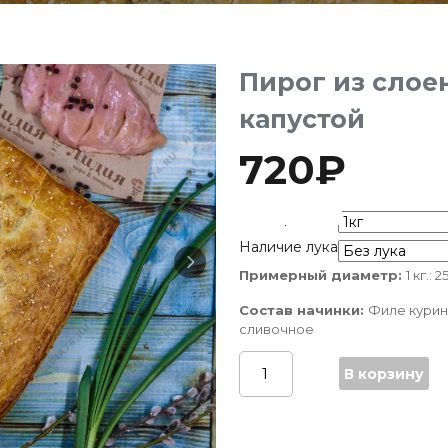
Пирог из слоен
капустой
720
₽
Размер
Наличие лука
Количество
Примерный диаметр:
1 кг.: 
Пирог
Состав начинки:
Филе курин
из
сливочное
слоеного
теста
В корзину
с
курицей
и
капустой